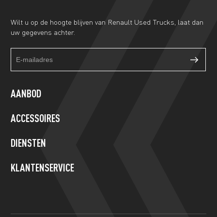
Wilt u op de hoogte blijven van Renault Used Trucks, laat dan
uw gegevens achter.
Truckalert
If
footer
you
form
are
human,
AANBOD
leave
this
ACCESSOIRES
field
blank.
DIENSTEN
KLANTENSERVICE