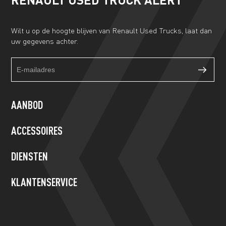
Wilt u op de hoogte blijven van Renault Used Trucks, laat dan
uw gegevens achter.
Truckalert
If
footer
you
form
are
human,
AANBOD
leave
this
ACCESSOIRES
field
blank.
DIENSTEN
KLANTENSERVICE