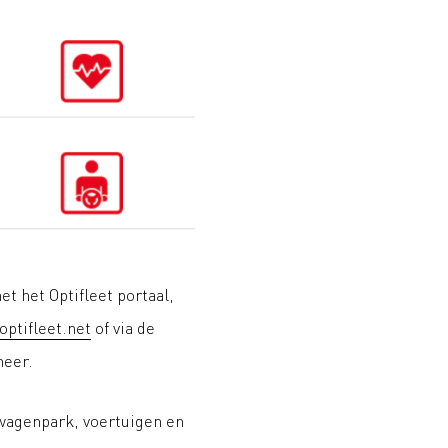
et het Optifleet portaal,
ptifleet.net
of via de
heer.
 wagenpark, voertuigen en