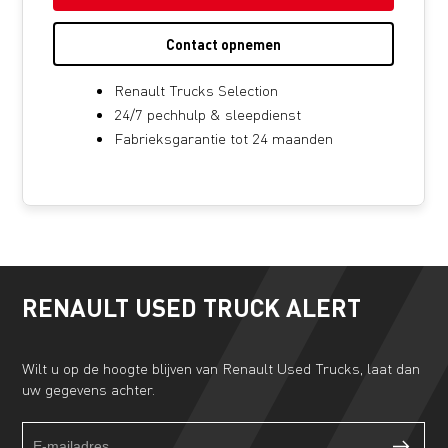
Contact opnemen
Renault Trucks Selection
24/7 pechhulp & sleepdienst
Fabrieksgarantie tot 24 maanden
RENAULT USED TRUCK ALERT
Wilt u op de hoogte blijven van Renault Used Trucks, laat dan
uw gegevens achter.
Truckalert
If