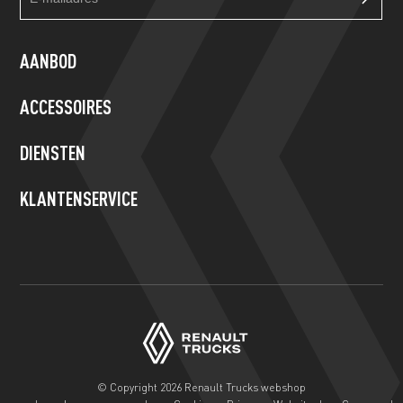
footer
you
form
are
human,
AANBOD
leave
this
ACCESSOIRES
field
blank.
DIENSTEN
KLANTENSERVICE
© Copyright 2026 Renault Trucks webshop