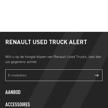
RENAULT USED TRUCK ALERT
Wilt u op de hoogte blijven van Renault Used Trucks, laat dan
uw gegevens achter.
Truckalert
If
footer
you
form
are
human,
AANBOD
leave
this
ACCESSOIRES
field