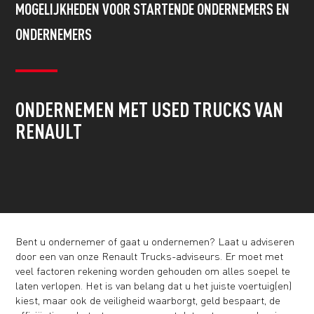
MOGELIJKHEDEN VOOR STARTENDE ONDERNEMERS EN
ONDERNEMERS
ONDERNEMEN MET USED TRUCKS VAN
RENAULT
Bent u ondernemer of gaat u ondernemen? Laat u adviseren
door een van onze Renault Trucks-adviseurs. Er moet met
veel factoren rekening worden gehouden om alles soepel te
laten verlopen. Het is van belang dat u het juiste voertuig(en)
kiest, maar ook de veiligheid waarborgt, geld bespaart, de