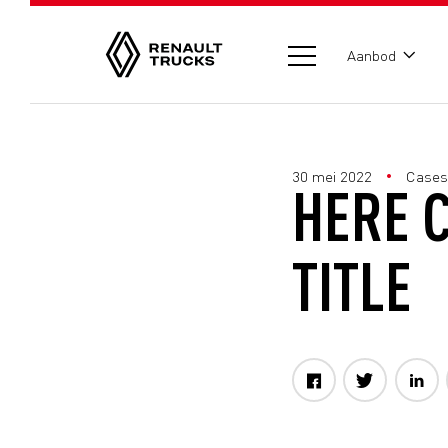
Aanbod
30 mei 2022
Cases
HERE 
TITLE