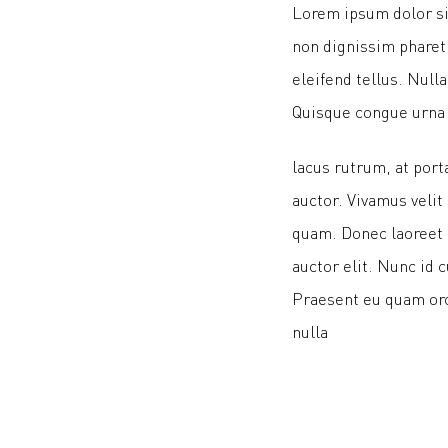
Lorem ipsum dolor sit
non dignissim pharetr
eleifend tellus. Null
Quisque congue urna
lacus rutrum, at port
auctor. Vivamus velit 
quam. Donec laoreet c
auctor elit. Nunc id 
Praesent eu quam orci
nulla