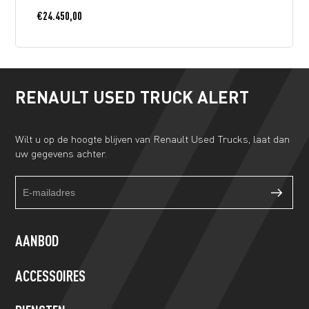
€
24.450,00
RENAULT USED TRUCK ALERT
Wilt u op de hoogte blijven van Renault Used Trucks, laat dan
uw gegevens achter.
Truckalert
If
footer
you
form
are
human,
AANBOD
leave
this
ACCESSOIRES
field
blank.