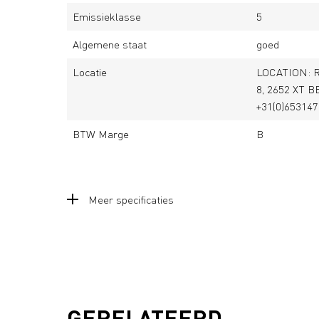
Emissieklasse
5
Algemene staat
goed
Locatie
LOCATION: 
8, 2652 XT 
+31(0)65314
BTW Marge
B
Meer specificaties
GERELATEERD