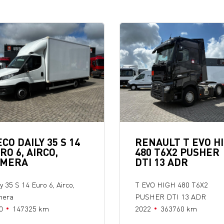
ECO DAILY 35 S 14
RENAULT T EVO H
RO 6, AIRCO,
480 T6X2 PUSHER
AMERA
DTI 13 ADR
y 35 S 14 Euro 6, Airco,
T EVO HIGH 480 T6X2
era
PUSHER DTI 13 ADR
0
147325 km
2022
363760 km