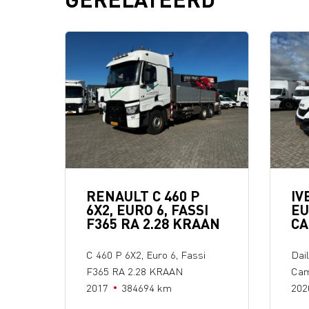
RENAULT C 460 P
IV
6X2, EURO 6, FASSI
EU
F365 RA 2.28 KRAAN
C
C 460 P 6X2, Euro 6, Fassi
Dail
F365 RA 2.28 KRAAN
Cam
2017
384694 km
202