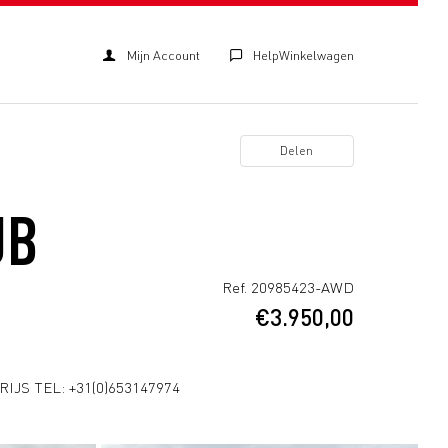
Mijn Account
Help
Winkelwagen
Delen
UB
Ref. 20985423-AWD
€
3.950,00
JS TEL: +31(0)653147974