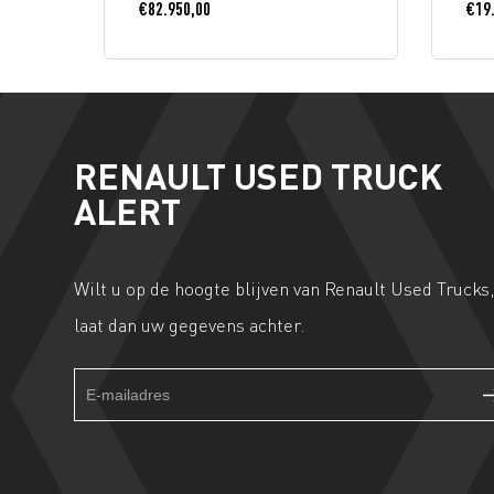
€
82.950,00
€
19
RENAULT USED TRUCK
ALERT
Wilt u op de hoogte blijven van Renault Used Trucks
laat dan uw gegevens achter.
Truckalert
If
footer
you
form
are
human,
leave