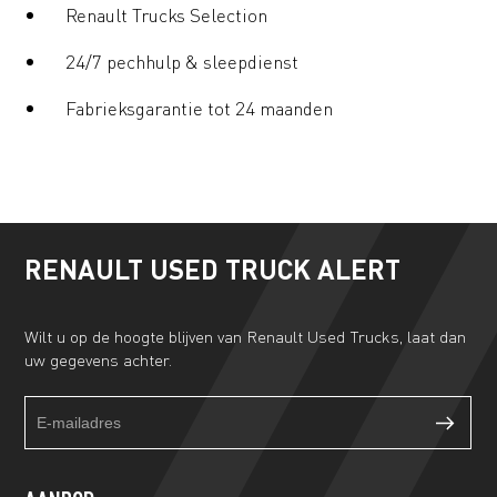
Renault Trucks Selection
24/7 pechhulp & sleepdienst
Fabrieksgarantie tot 24 maanden
RENAULT USED TRUCK ALERT
Wilt u op de hoogte blijven van Renault Used Trucks, laat dan
uw gegevens achter.
Truckalert
If
footer
you
form
are
human,