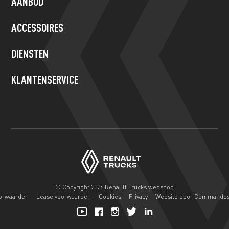
AANBOD
leave
this
ACCESSOIRES
field
blank.
DIENSTEN
KLANTENSERVICE
© Copyright 2026 Renault Trucks webshop
orwaarden
Lease voorwaarden
Cookies
Privacy
Website door Commando