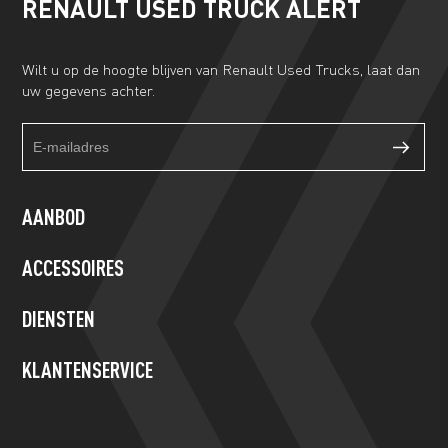
RENAULT USED TRUCK ALERT
Wilt u op de hoogte blijven van Renault Used Trucks, laat dan
uw gegevens achter.
Truckalert
If
footer
you
form
are
human,
AANBOD
leave
this
ACCESSOIRES
field
blank.
DIENSTEN
KLANTENSERVICE