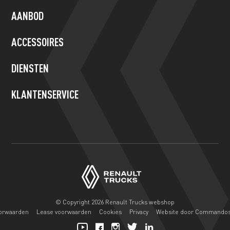
human,
AANBOD
leave
this
ACCESSOIRES
field
blank.
DIENSTEN
KLANTENSERVICE
© Copyright 2026 Renault Trucks webshop
orwaarden
Lease voorwaarden
Cookies
Privacy
Website door Commando