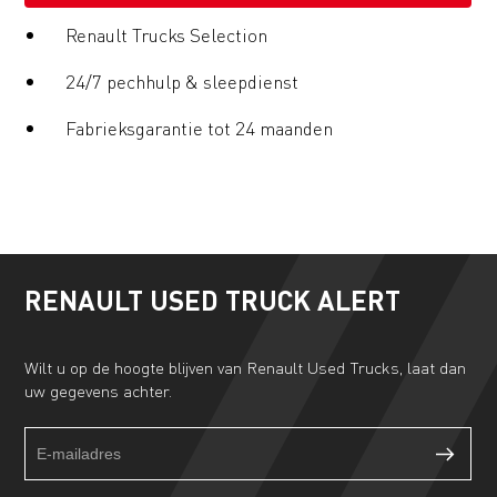
Renault Trucks Selection
24/7 pechhulp & sleepdienst
Fabrieksgarantie tot 24 maanden
RENAULT USED TRUCK ALERT
Wilt u op de hoogte blijven van Renault Used Trucks, laat dan
uw gegevens achter.
Truckalert
If
footer
you
form
are