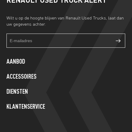
Wilt u op de hoogte blijven van Renault Used Trucks, laat dan
uw gegevens achter.
Truckalert
If
footer
you
form
are
human,
AANBOD
leave
this
ACCESSOIRES
field
blank.
DIENSTEN
KLANTENSERVICE