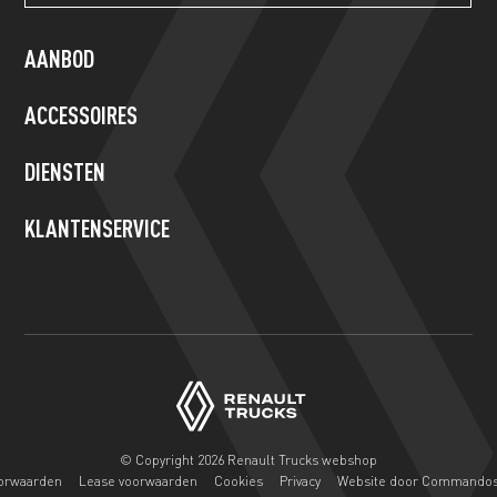
form
are
human,
AANBOD
leave
this
ACCESSOIRES
field
blank.
DIENSTEN
KLANTENSERVICE
© Copyright 2026 Renault Trucks webshop
orwaarden
Lease voorwaarden
Cookies
Privacy
Website door Commando