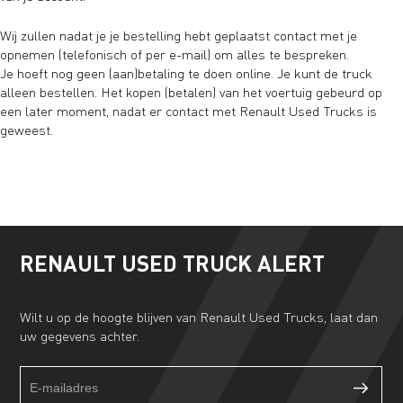
Wij zullen nadat je je bestelling hebt geplaatst contact met je
opnemen (telefonisch of per e-mail) om alles te bespreken.
Je hoeft nog geen (aan)betaling te doen online. Je kunt de truck
alleen bestellen. Het kopen (betalen) van het voertuig gebeurd op
een later moment, nadat er contact met Renault Used Trucks is
geweest.
RENAULT USED TRUCK ALERT
Wilt u op de hoogte blijven van Renault Used Trucks, laat dan
uw gegevens achter.
Truckalert
If
footer
you