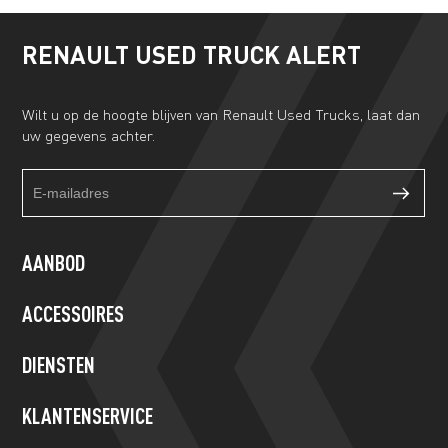
RENAULT USED TRUCK ALERT
Wilt u op de hoogte blijven van Renault Used Trucks, laat dan
uw gegevens achter.
Truckalert
If
footer
you
form
are
human,
AANBOD
leave
this
ACCESSOIRES
field
blank.
DIENSTEN
KLANTENSERVICE