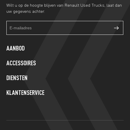
Wilt u op de hoogte blijven van Renault Used Trucks, laat dan
uw gegevens achter.
Truckalert
If
footer
you
form
are
human,
AANBOD
leave
this
ACCESSOIRES
field
blank.
DIENSTEN
KLANTENSERVICE